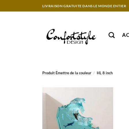
Passer
LIVRAISON GRATUITE DANS LE MONDE ENTIER
au
contenu
AC
Produit Émettre de la couleur
/
HL 8 inch
Ajouter
à la liste
de
souhaits