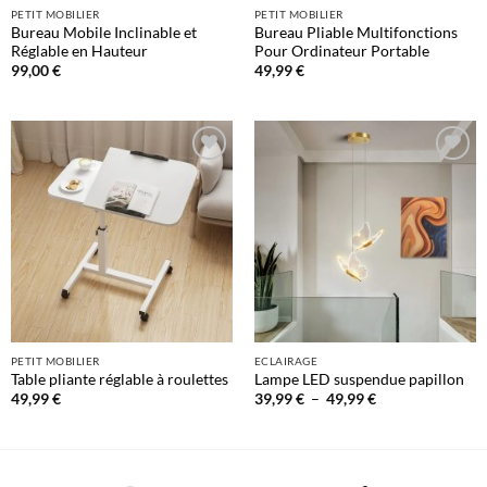
PETIT MOBILIER
PETIT MOBILIER
Bureau Mobile Inclinable et
Bureau Pliable Multifonctions
Réglable en Hauteur
Pour Ordinateur Portable
99,00
€
49,99
€
Ajouter
Ajouter
à la liste
à la liste
de
de
souhaits
souhaits
PETIT MOBILIER
ECLAIRAGE
Table pliante réglable à roulettes
Lampe LED suspendue papillon
Plage
49,99
€
39,99
€
–
49,99
€
de
prix :
39,99 €
à
49,99 €